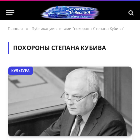
Главная
»
Публикации с тегами "похороны Степана Кубива"
ПОХОРОНЫ СТЕПАНА КУБИВА
КУЛЬТУРА