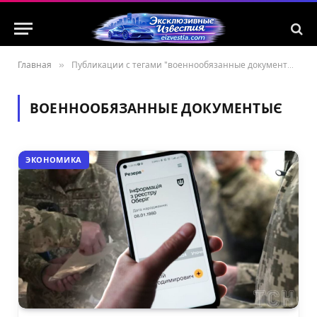
Главная
»
Публикации с тегами "военнообязанные документыє"
ВОЕННООБЯЗАННЫЕ ДОКУМЕНТЫЄ
ЭКОНОМИКА