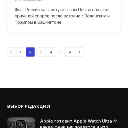
Флаг России на галстуке главы Пентагона стал
причиной споров после встречи с Зеленским и
Трампом в Вашингтоне.
Previous
Next
…
1
2
3
4
9
ВЫБОР РЕДАКЦИИ
Apple готовит Apple Watch Ultra 4:
какие функции появятся и что