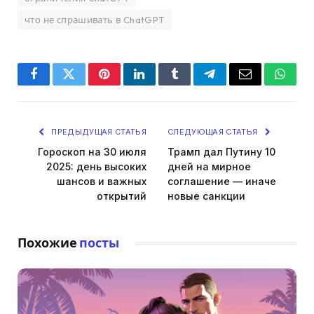
что не спрашивать в ChatGPT
Facebook
Twitter
Pinterest
LinkedIn
Tumblr
Telegram
Email
Whats
ПРЕДЫДУЩАЯ СТАТЬЯ
СЛЕДУЮЩАЯ СТАТЬЯ
Гороскоп на 30 июля
Трамп дал Путину 10
2025: день высоких
дней на мирное
шансов и важных
соглашение — иначе
открытий
новые санкции
Похожие
посты