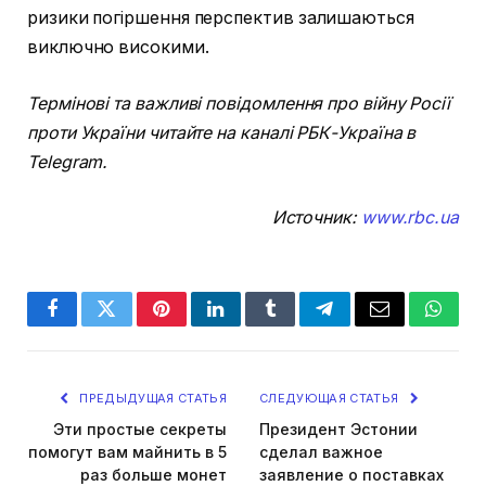
ризики погіршення перспектив залишаються
виключно високими.
Термінові та важливі повідомлення про війну Росії
проти України читайте на каналі РБК-Україна в
Telegram.
Источник:
www.rbc.ua
Facebook
Twitter
Pinterest
LinkedIn
Tumblr
Telegram
Email
Whats
ПРЕДЫДУЩАЯ СТАТЬЯ
СЛЕДУЮЩАЯ СТАТЬЯ
Эти простые секреты
Президент Эстонии
помогут вам майнить в 5
сделал важное
раз больше монет
заявление о поставках