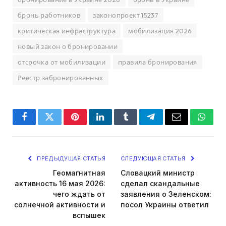
бронь работников
законопроект 15237
критическая инфраструктура
мобилизация 2026
новый закон о бронировании
отсрочка от мобилизации
правила бронирования
Реестр забронированных
Facebook
Twitter
Pinterest
LinkedIn
Tumblr
Telegram
Email
Whats
ПРЕДЫДУЩАЯ СТАТЬЯ
СЛЕДУЮЩАЯ СТАТЬЯ
Геомагнитная
Словацкий министр
активность 16 мая 2026:
сделал скандальные
чего ждать от
заявления о Зеленском:
солнечной активности и
посол Украины ответил
вспышек