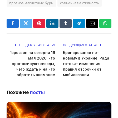
прогноз магнитных бурь
солнечная активность
Facebook
Twitter
Pinterest
LinkedIn
Tumblr
Telegram
Email
Whats
ПРЕДЫДУЩАЯ СТАТЬЯ
СЛЕДУЮЩАЯ СТАТЬЯ
Гороскоп на сегодня 16
Бронирование по-
мая 2026: что
новому в Украине: Рада
прогнозируют звезды,
готовит изменения
чего ждать и на что
правил отсрочки от
обратить внимание
мобилизации
Похожие
посты