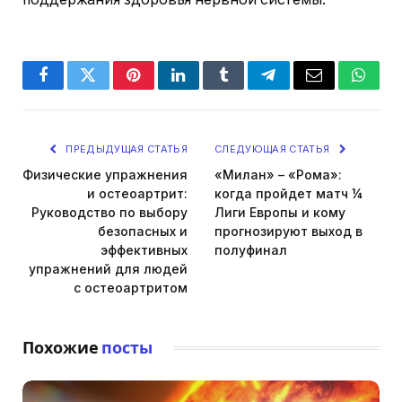
Facebook
Twitter
Pinterest
LinkedIn
Tumblr
Telegram
Email
Whats
ПРЕДЫДУЩАЯ СТАТЬЯ
СЛЕДУЮЩАЯ СТАТЬЯ
Физические упражнения
«Милан» – «Рома»:
и остеоартрит:
когда пройдет матч ¼
Руководство по выбору
Лиги Европы и кому
безопасных и
прогнозируют выход в
эффективных
полуфинал
упражнений для людей
с остеоартритом
Похожие
посты