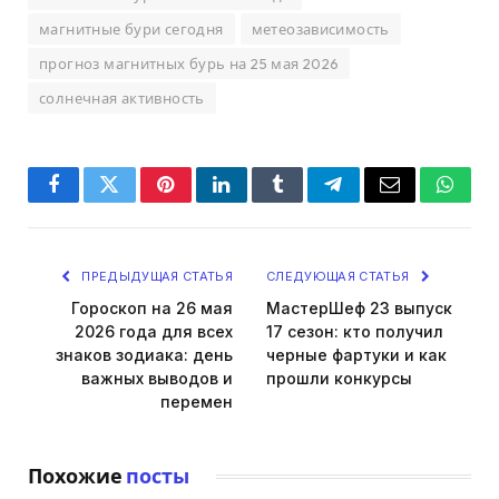
магнитные бури сегодня
метеозависимость
прогноз магнитных бурь на 25 мая 2026
солнечная активность
Facebook
Twitter
Pinterest
LinkedIn
Tumblr
Telegram
Email
Whats
ПРЕДЫДУЩАЯ СТАТЬЯ
СЛЕДУЮЩАЯ СТАТЬЯ
Гороскоп на 26 мая
МастерШеф 23 выпуск
2026 года для всех
17 сезон: кто получил
знаков зодиака: день
черные фартуки и как
важных выводов и
прошли конкурсы
перемен
Похожие
посты