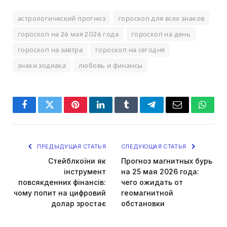
астрологический прогноз
гороскоп для всех знаков
гороскоп на 26 мая 2026 года
гороскоп на день
гороскоп на завтра
гороскоп на сегодня
знаки зодиака
любовь и финансы
Facebook
Twitter
Pinterest
LinkedIn
Tumblr
Telegram
Email
Whats
ПРЕДЫДУЩАЯ СТАТЬЯ
СЛЕДУЮЩАЯ СТАТЬЯ
Стейблкоїни як
Прогноз магнитных бурь
інструмент
на 25 мая 2026 года:
повсякденних фінансів:
чего ожидать от
чому попит на цифровий
геомагнитной
долар зростає
обстановки