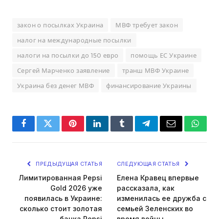
закон о посылках Украина
МВФ требует закон
налог на международные посылки
налоги на посылки до 150 евро
помощь ЕС Украине
Сергей Марченко заявление
транш МВФ Украине
Украина без денег МВФ
финансирование Украины
Facebook
Twitter
Pinterest
LinkedIn
Tumblr
Telegram
Email
Whats
ПРЕДЫДУЩАЯ СТАТЬЯ
СЛЕДУЮЩАЯ СТАТЬЯ
Лимитированная Pepsi
Елена Кравец впервые
Gold 2026 уже
рассказала, как
появилась в Украине:
изменилась ее дружба с
сколько стоит золотая
семьей Зеленских во
банка Pepsi
время войны