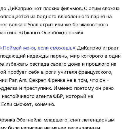
рдо ДиКаприо нет плохих фильмов. С этим сложно
воплощается из бедного влюбленного парня на
ег волка с Уолл стрит или же безжалостного
арантино «Джанго Освобожденный».
х
«Поймай меня, если сможешь»
ДиКаприо играет
 подающий надежды парень, мир которого в один
ке избежать распада своего дома и прошлого на
ой пробует себя в роли учителя французского,
ии Pan Am. Секрет Фрэнка не в том, что он –
подделка и преступник. Именно поэтому он рано
, настойчивого агента ФБР, который не
 Если сможет, конечно.
Фрэнка Эбегнейла-младшего, снят легендарным
ему была написана не менее легендарным