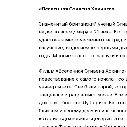
«Вселенная Стивена Хокинга»
Знаменитый британский ученый Стив
науке по всему миру в 21 веке. Его
удостоены многочисленных наград и
излучение, выделяемое черными дыр
годы. Многие знают его заслуги и на
Фильм «Вселенная Стивена Хокинга» 
повествование с самого начала – со
университете. Они были парой, котор
танцевали и радовались жизни. Все 
диагноз – болезнь Лу Герига. Карти
близким и своему делу и силе челов
которые вдохновили сценариста на 
снялись Фелисити Джонс и Эдди Ред