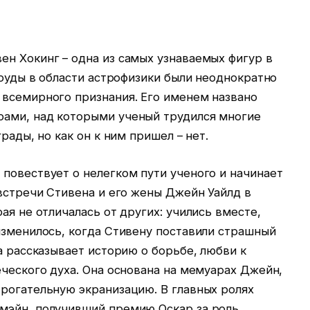
ен Хокинг – одна из самых узнаваемых фигур в
 труды в области астрофизики были неоднократно
 всемирного признания. Его именем названо
ами, над которыми ученый трудился многие
грады, но как он к ним пришел – нет.
повествует о нелегком пути ученого и начинает
 встречи Стивена и его жены Джейн Уайлд в
ая не отличалась от других: учились вместе,
изменилось, когда Стивену поставили страшный
на рассказывает историю о борьбе, любви к
еческого духа. Она основана на мемуарах Джейн,
трогательную экранизацию. В главных ролях
мэйн, получивший премию Оскар за роль