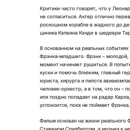
Критики часто говорят, что у Леона
не согласиться. Актер отлично пере
роскошном корабле в жадного до ден
циника Кэлвина Кэнди в шедевре Т
В основанном на реальных события
Фрэнка-младшего. Фрэнк – молодой,
момент начинает рушиться. В попыт
куски и помочь близким, главный гер
юриста, хирурга и пилота авиакомпан
человек-оркестр, а в том, что он – 
или поздно попадает на радар Карла
успокоится, пока не поймает Фрэнка.
Фильм основан на жизни реального 
Стивеном Спилбергом, а музыка к н