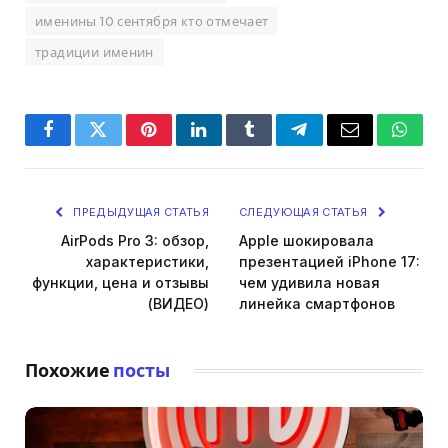
именины 10 сентября кто отмечает
традиции именин
Facebook
Twitter
Pinterest
LinkedIn
Tumblr
Telegram
Email
Whats
ПРЕДЫДУЩАЯ СТАТЬЯ
СЛЕДУЮЩАЯ СТАТЬЯ
AirPods Pro 3: обзор,
Apple шокировала
характеристики,
презентацией iPhone 17:
функции, цена и отзывы
чем удивила новая
(ВИДЕО)
линейка смартфонов
Похожие
посты