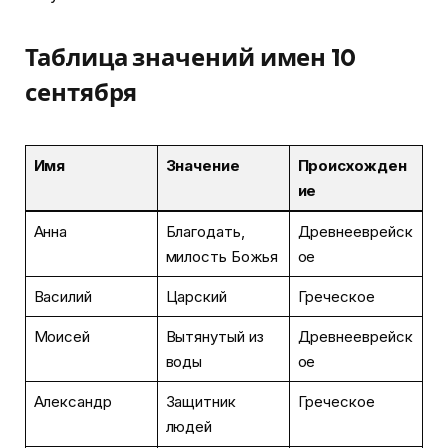
Таблица значений имен 10
сентября
Имя
Значение
Происхожден
ие
Анна
Благодать,
Древнееврейск
милость Божья
ое
Василий
Царский
Греческое
Моисей
Вытянутый из
Древнееврейск
воды
ое
Александр
Защитник
Греческое
людей