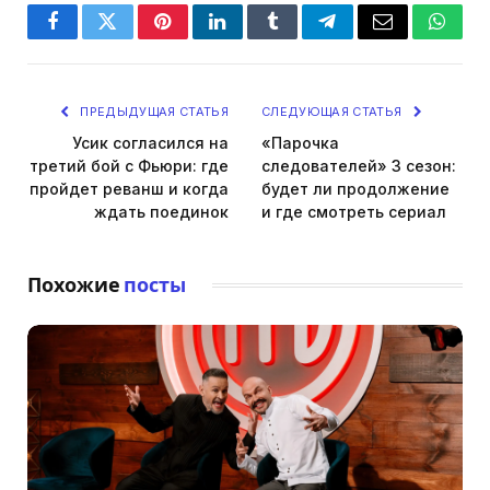
Facebook
Twitter
Pinterest
LinkedIn
Tumblr
Telegram
Email
Whats
ПРЕДЫДУЩАЯ СТАТЬЯ
СЛЕДУЮЩАЯ СТАТЬЯ
Усик согласился на
«Парочка
третий бой с Фьюри: где
следователей» 3 сезон:
пройдет реванш и когда
будет ли продолжение
ждать поединок
и где смотреть сериал
Похожие
посты