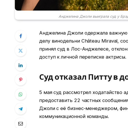
Анджелина Джоли выиграла суд у Брэда
Анджелина Джоли одержала важную 
делу винодельни Château Miraval, с
принял суд в Лос-Анджелесе, откло
доступ к личной переписке актрисы.
Суд отказал Питту в д
5 мая суд рассмотрел ходатайство а
предоставить 22 частных сообщения,
Джоли с её бизнес-менеджером, фи
коммуникационной команды.