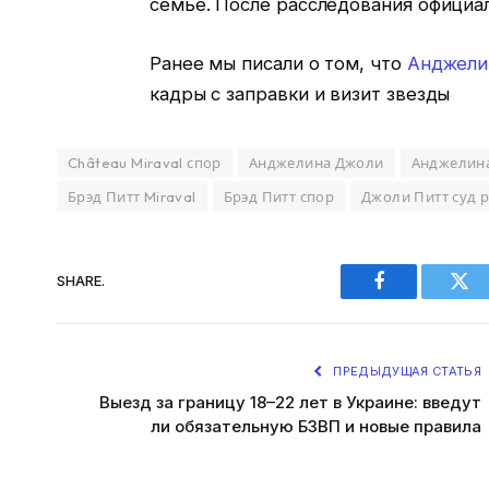
семье. После расследования официа
Ранее мы писали о том, что
Анджели
кадры с заправки и визит звезды
Château Miraval спор
Анджелина Джоли
Анджелин
Брэд Питт Miraval
Брэд Питт спор
Джоли Питт суд 
SHARE.
Facebook
Twi
ПРЕДЫДУЩАЯ СТАТЬЯ
Выезд за границу 18–22 лет в Украине: введут
ли обязательную БЗВП и новые правила