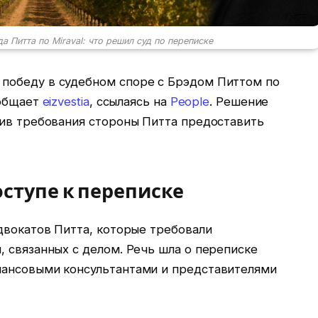
 Питта по Miraval: что решил суд по переписке
победу в судебном споре с Брэдом Питтом по
ообщает
eizvestia
, ссылаясь на
People
. Решение
нив требования стороны Питта предоставить
оступе к переписке
двокатов Питта, которые требовали
 связанных с делом. Речь шла о переписке
нансовыми консультантами и представителями