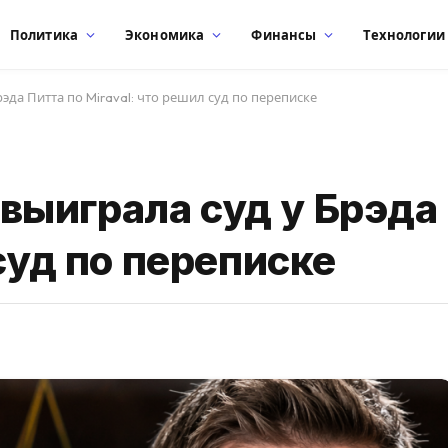
Политика
Экономика
Финансы
Технологии
да Питта по Miraval: что решил суд по переписке
ыиграла суд у Брэда 
 суд по переписке