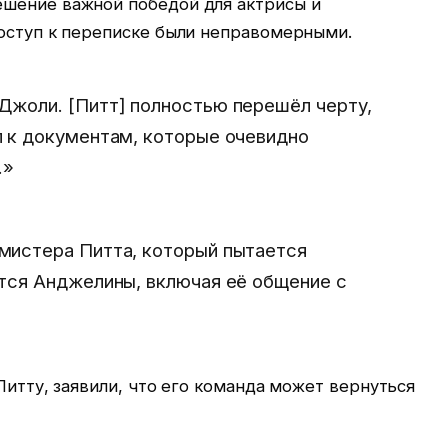
шение важной победой для актрисы и
доступ к переписке были неправомерными.
Джоли. [Питт] полностью перешёл черту,
п к документам, которые очевидно
.»
мистера Питта, который пытается
ется Анджелины, включая её общение с
Питту, заявили, что его команда может вернуться