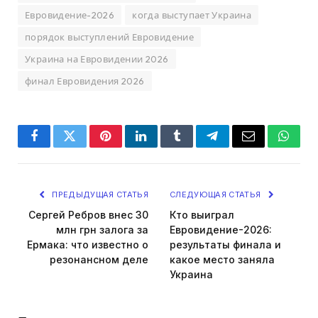
Евровидение-2026
когда выступает Украина
порядок выступлений Евровидение
Украина на Евровидении 2026
финал Евровидения 2026
Facebook
Twitter
Pinterest
LinkedIn
Tumblr
Telegram
Email
Whats
ПРЕДЫДУЩАЯ СТАТЬЯ
СЛЕДУЮЩАЯ СТАТЬЯ
Сергей Ребров внес 30
Кто выиграл
млн грн залога за
Евровидение-2026:
Ермака: что известно о
результаты финала и
резонансном деле
какое место заняла
Украина