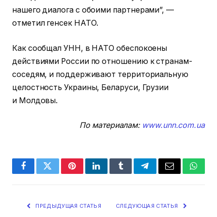
нашего диалога с обоими партнерами”, —
отметил генсек НАТО.
Как сообщал УНН, в НАТО обеспокоены
действиями России по отношению к странам-
соседям, и поддерживают территориальную
целостность Украины, Беларуси, Грузии
и Молдовы.
По материалам:
www.unn.com.ua
Facebook
Twitter
Pinterest
LinkedIn
Tumblr
Telegram
Email
Whats
ПРЕДЫДУЩАЯ СТАТЬЯ
СЛЕДУЮЩАЯ СТАТЬЯ