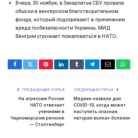
Вчера, 30 ноября, в Закарпатье СБУ провела
обыски в венгерском благотворительном
фонде, который подозревают в причинении
вреда госбезапасности Украины. МИД
Венгрии угрожает пожаловаться в НАТО.
Facebook
Twitter
Pinterest
LinkedIn
Tumblr
Telegram
Email
Whats
ПРЕДЫДУЩАЯ СТАТЬЯ
СЛЕДУЮЩАЯ СТАТЬЯ
На агрессию России
Медики назвали дни
НАТО отвечает
COVID-19, когда может
учениями в
наступить опасная
Черноморском регионе
«вторая волна» болезни
— Столтенберг