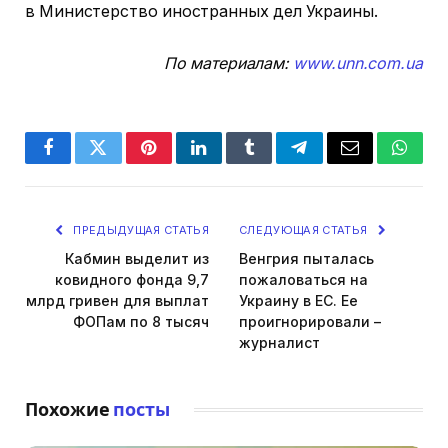
в Министерство иностранных дел Украины.
По материалам:
www.unn.com.ua
Facebook
Twitter
Pinterest
LinkedIn
Tumblr
Telegram
Email
Whats
ПРЕДЫДУЩАЯ СТАТЬЯ
СЛЕДУЮЩАЯ СТАТЬЯ
Кабмин выделит из
Венгрия пыталась
ковидного фонда 9,7
пожаловаться на
млрд гривен для выплат
Украину в ЕС. Ее
ФОПам по 8 тысяч
проигнорировали –
журналист
Похожие
посты