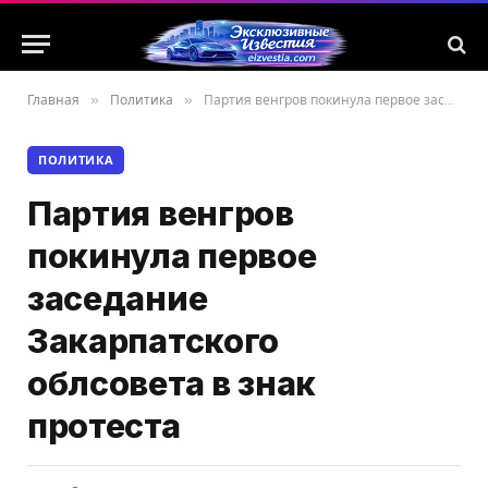
Главная
»
Политика
»
Партия венгров покинула первое заседание Закарпатского облсовета в знак протеста
ПОЛИТИКА
Партия венгров
покинула первое
заседание
Закарпатского
облсовета в знак
протеста