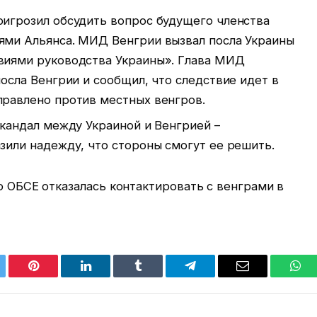
ригрозил обсудить вопрос будущего членства
ями Альянса. МИД Венгрии вызвал посла Украины
виями руководства Украины». Глава МИД
посла Венгрии и сообщил, что следствие идет в
правлено против местных венгров.
скандал между Украиной и Венгрией –
зили надежду, что стороны смогут ее решить.
о ОБСЕ отказалась контактировать с венграми в
tter
Pinterest
LinkedIn
Tumblr
Telegram
Email
Wha