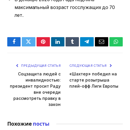
максимальный возраст госслужащих до 70
лет.
Facebook
Twitter
Pinterest
LinkedIn
Tumblr
Telegram
Email
Whats
ПРЕДЫДУЩАЯ СТАТЬЯ
СЛЕДУЮЩАЯ СТАТЬЯ
Соцзащита людей с
«Шахтер» победил на
инвалидностью:
старте розыгрыша
президент просит Раду
плей-офф Лиги Европы
вне очереди
рассмотреть правку в
закон
Похожие
посты