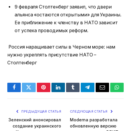
9 февраля Столтенберг заявил, что двери
альянса «остаются открытыми» для Украины.
Ее приближение к членству в НАТО зависит
от успеха проводимых реформ.
Россия наращивает силы в Черном море: нам
нужно укреплять присутствие НАТО –
Столтенберг
Facebook
Twitter
Pinterest
LinkedIn
Tumblr
Telegram
Email
Whats
ПРЕДЫДУЩАЯ СТАТЬЯ
СЛЕДУЮЩАЯ СТАТЬЯ
Зеленский анонсировал
Moderna разработала
создание украинского
обновленную версию