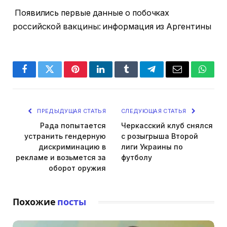
Появились первые данные о побочках
российской вакцины: информация из Аргентины
Facebook
Twitter
Pinterest
LinkedIn
Tumblr
Telegram
Email
Whats
ПРЕДЫДУЩАЯ СТАТЬЯ
СЛЕДУЮЩАЯ СТАТЬЯ
Рада попытается
Черкасский клуб снялся
устранить гендерную
с розыгрыша Второй
дискриминацию в
лиги Украины по
рекламе и возьмется за
футболу
оборот оружия
Похожие
посты