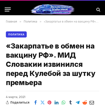
Главная
»
Политика
»
«Закарпатье в обмен на вакцину РФ». МИД Словакии извинился перед Кулебой за шутку премьера
ПОЛИТИКА
«Закарпатье в обмен на
вакцину РФ». МИД
Словакии извинился
перед Кулебой за шутку
премьера
4 марта, 2021
Поделиться