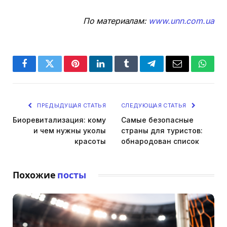
По материалам:
www.unn.com.ua
Facebook
Twitter
Pinterest
LinkedIn
Tumblr
Telegram
Email
Whats
ПРЕДЫДУЩАЯ СТАТЬЯ
СЛЕДУЮЩАЯ СТАТЬЯ
Биоревитализация: кому
Самые безопасные
и чем нужны уколы
страны для туристов:
красоты
обнародован список
Похожие
посты