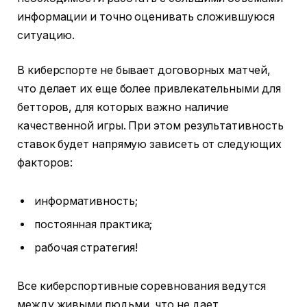
информации и точно оценивать сложившуюся
ситуацию.
В киберспорте не бывает договорных матчей,
что делает их еще более привлекательными для
бетторов, для которых важно наличие
качественной игры. При этом результативность
ставок будет напрямую зависеть от следующих
факторов:
информативность;
постоянная практика;
рабочая стратегия!
Все киберспортивные соревнования ведутся
между живыми людьми, что не дает