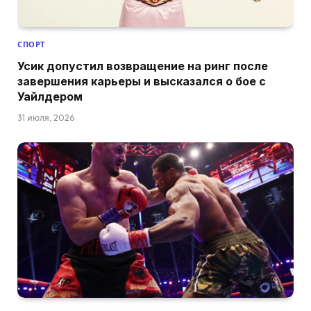
СПОРТ
Усик допустил возвращение на ринг после
завершения карьеры и высказался о бое с
Уайлдером
31 июля, 2026