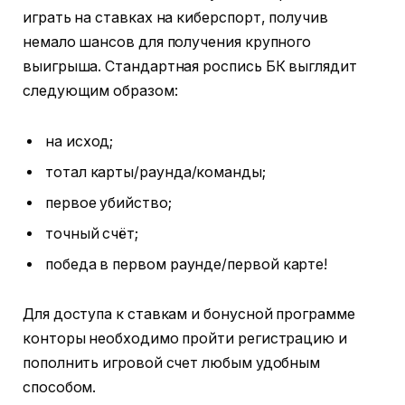
играть на ставках на киберспорт, получив
немало шансов для получения крупного
выигрыша. Стандартная роспись БК выглядит
следующим образом:
на исход;
тотал карты/раунда/команды;
первое убийство;
точный счёт;
победа в первом раунде/первой карте!
Для доступа к ставкам и бонусной программе
конторы необходимо пройти регистрацию и
пополнить игровой счет любым удобным
способом.