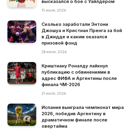
высказался о бое с Уайлдером
31 июля, 2026
Сколько заработали Энтони
Джошуа и Кристиан Пренга за бой
в Джидде и каким оказался
призовой фонд
28 июля, 2026
Криштиану Роналду лайкнул
публикацию с обвинениями в
адрес ФИФА и Аргентины после
финала ЧМ-2026
21 июля, 2026
Испания выиграла чемпионат мира
2026, победив Аргентину в
драматичном финале после
овертайма