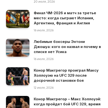
20 июля, 2026
Финал ЧМ-2026 и матч за третье
место: когда сыграют Испания,
Аргентина, Франция и Англия
16 июля, 2026
Любимые боксеры Энтони
Джошуа: кого он назвал и почему в
списке нет Усика
16 июля, 2026
Конор Макгрегор проиграл Максу
Холлоуэю на UFC 329 после
досрочной остановки боя
12 июля, 2026
Конор Макгрегор – Макс Холлоуэй:
когда пройдет бой UFC 329, время