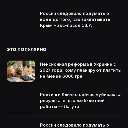
России следовало подумать о
воде до того, как захватывать
Крым – экс-посол США
ЭТО ПОПУЛЯРНО
Пенсионная реформа в Украине с
2027 года: кому планируют платить
не менее 6000 грн
Рейтинги Кличко сейчас «убивают»
результаты его же 5-летней
работы — Лагута
России следовало подумать о