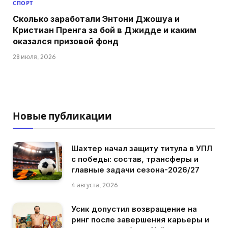
СПОРТ
Сколько заработали Энтони Джошуа и
Кристиан Пренга за бой в Джидде и каким
оказался призовой фонд
28 июля, 2026
Новые публикации
Шахтер начал защиту титула в УПЛ
с победы: состав, трансферы и
главные задачи сезона-2026/27
4 августа, 2026
Усик допустил возвращение на
ринг после завершения карьеры и