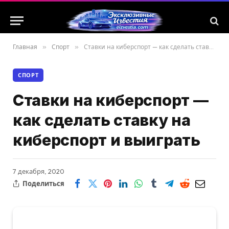
Главная
»
Спорт
»
Ставки на киберспорт — как сделать ставку на киберспорт и выиграть
СПОРТ
Ставки на киберспорт —
как сделать ставку на
киберспорт и выиграть
7 декабря, 2020
Поделиться