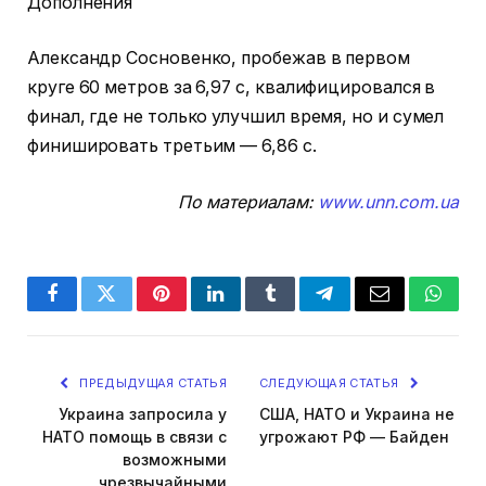
Дополнения
Александр Сосновенко, пробежав в первом
круге 60 метров за 6,97 с, квалифицировался в
финал, где не только улучшил время, но и сумел
финишировать третьим — 6,86 с.
По материалам:
www.unn.com.ua
Facebook
Twitter
Pinterest
LinkedIn
Tumblr
Telegram
Email
Whats
ПРЕДЫДУЩАЯ СТАТЬЯ
СЛЕДУЮЩАЯ СТАТЬЯ
Украина запросила у
США, НАТО и Украина не
НАТО помощь в связи с
угрожают РФ — Байден
возможными
чрезвычайными