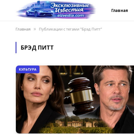
Главная
Главная
»
Публикации с тегами "Брэд Питт"
БРЭД ПИТТ
КУЛЬТУРА