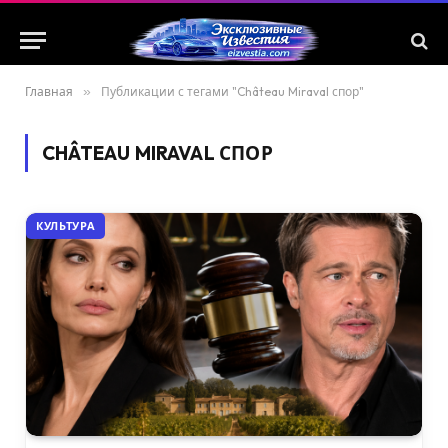
Главная
»
Публикации с тегами "Château Miraval спор"
CHÂTEAU MIRAVAL СПОР
КУЛЬТУРА