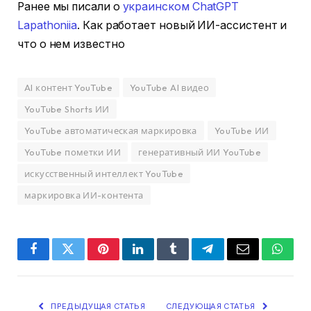
Ранее мы писали о
украинском ChatGPT
Lapathoniia
. Как работает новый ИИ-ассистент и
что о нем известно
AI контент YouTube
YouTube AI видео
YouTube Shorts ИИ
YouTube автоматическая маркировка
YouTube ИИ
YouTube пометки ИИ
генеративный ИИ YouTube
искусственный интеллект YouTube
маркировка ИИ-контента
Facebook
Twitter
Pinterest
LinkedIn
Tumblr
Telegram
Email
Whats
ПРЕДЫДУЩАЯ СТАТЬЯ
СЛЕДУЮЩАЯ СТАТЬЯ