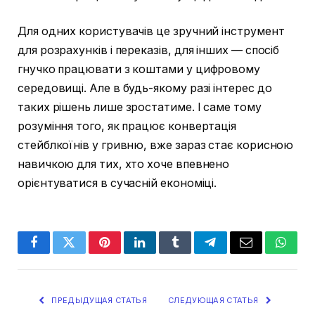
Для одних користувачів це зручний інструмент
для розрахунків і переказів, для інших — спосіб
гнучко працювати з коштами у цифровому
середовищі. Але в будь-якому разі інтерес до
таких рішень лише зростатиме. І саме тому
розуміння того, як працює конвертація
стейблкоїнів у гривню, вже зараз стає корисною
навичкою для тих, хто хоче впевнено
орієнтуватися в сучасній економіці.
Facebook
Twitter
Pinterest
LinkedIn
Tumblr
Telegram
Email
Whats
ПРЕДЫДУЩАЯ СТАТЬЯ
СЛЕДУЮЩАЯ СТАТЬЯ