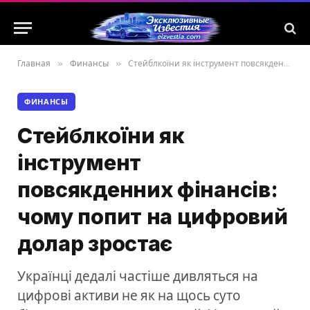
Главная
»
Финансы
»
Стейблкоїни як інструмент повсякденних фінансів: чому попит на цифровий долар зростає
ФИНАНСЫ
Стейблкоїни як
інструмент
повсякденних фінансів:
чому попит на цифровий
долар зростає
Українці дедалі частіше дивляться на
цифрові активи не як на щось суто