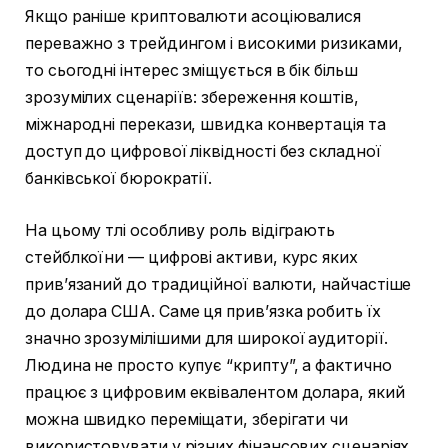
Якщо раніше криптовалюти асоціювалися
переважно з трейдингом і високими ризиками,
то сьогодні інтерес зміщується в бік більш
зрозумілих сценаріїв: збереження коштів,
міжнародні перекази, швидка конвертація та
доступ до цифрової ліквідності без складної
банківської бюрократії.
На цьому тлі особливу роль відіграють
стейблкоїни — цифрові активи, курс яких
прив’язаний до традиційної валюти, найчастіше
до долара США. Саме ця прив’язка робить їх
значно зрозумілішими для широкої аудиторії.
Людина не просто купує “крипту”, а фактично
працює з цифровим еквівалентом долара, який
можна швидко переміщати, зберігати чи
використовувати у різних фінансових сценаріях.