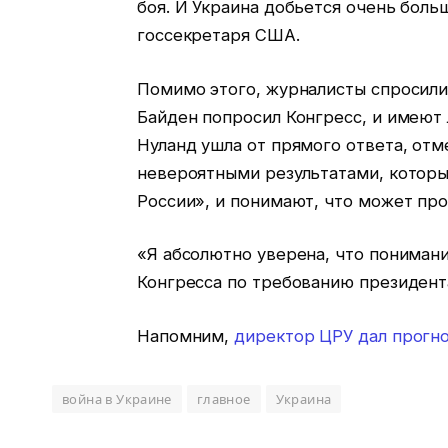
боя. И Украина добьется очень боль
госсекретаря США.
Помимо этого, журналисты спросили
Байден попросил Конгресс, и имеют л
Нуланд ушла от прямого ответа, от
невероятными результатами, которых
России», и понимают, что может про
«Я абсолютно уверена, что понимани
Конгресса по требованию президента
Напомним,
директор ЦРУ дал прогно
война в Украине
главное
Украина