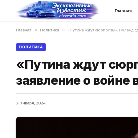
Главная
Главная
»
Политика
»
«Путина ждут сюрпризы»: Нуланд сд
ПОЛИТИКА
«Путина ждут сюрп
заявление о войне 
31 января, 2024