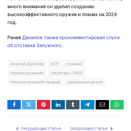
много внимания он уделил созданию
высокоэффективного оружия и планах на 2024
год.
Ранее
Данилов также прокомментировал слухи
об отставке Залужного
.
Алексей Данилов
ВСУ
главное
перевооружение
секретарь СНБО
технологический прорыв
украинская армия
Facebook
Twitter
Pinterest
LinkedIn
Tumblr
Telegram
Email
Whats
ПРЕДЫДУЩАЯ СТАТЬЯ
СЛЕДУЮЩАЯ СТАТЬЯ